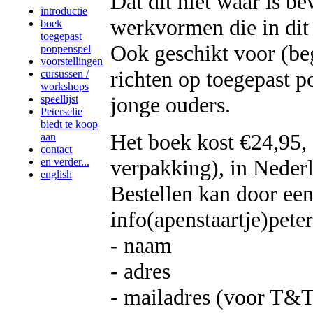
Dat dit niet waar is b
introductie
werkvormen die in dit 
boek
toegepast
Ook geschikt voor (be
poppenspel
voorstellingen
richten op toegepast 
cursussen /
workshops
jonge ouders.
speellijst
Peterselie
biedt te koop
Het boek kost €24,95, 
aan
contact
verpakking), in Neder
en verder...
english
Bestellen kan door een
info(apenstaartje)peter
- naam
- adres
- mailadres (voor T&