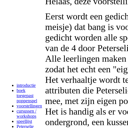
Helaas, deze voorstell
Eerst wordt een gedich
meisje) dat bang is vo
gedicht worden alle s
van de 4 door Peterse
Alle leerlingen maken 
zodat het echt een "ei
Het verhaaltje wordt t
introductie
attributen die Peterse
boek
toegepast
mee, met zijn eigen po
poppenspel
voorstellingen
Het is handig als er v
cursussen /
workshops
ondergrond, een kusse
speellijst
Peterselie