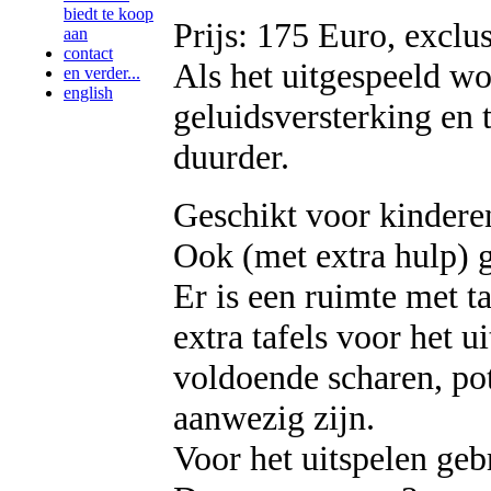
biedt te koop
Prijs: 175 Euro, exclusi
aan
contact
Als het uitgespeeld wo
en verder...
english
geluidsversterking en 
duurder.
Geschikt voor kinderen
Ook (met extra hulp) g
Er is een ruimte met t
extra tafels voor het u
voldoende scharen, pot
aanwezig zijn.
Voor het uitspelen geb